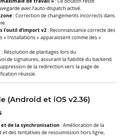
 maximale de travail »
 : Ce bouton reste 
vegarde avec l’auto-dispatch activé.
 zone
 : Correction de changements incorrects dans 
le.
l’outil d’import v2
 : Reconnaissance correcte des 
es « Installations » apparaissent comme des « 
e
 : Résolution de plantages lors du 
i de signatures, assurant la fiabilité du backend.
Suppression de la redirection vers la page de 
ication réussie.
le (Android et iOS v2.36)
s
e et de la synchronisation
 : Amélioration de la 
t des tentatives de resoumission hors ligne, 