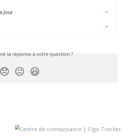
a Jour
vé la réponse à votre question ?
😞
😐
😃