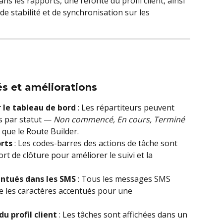
s les rapports, une refonte du profil client, ainsi 
e stabilité et de synchronisation sur les 
és et améliorations
ur le tableau de bord
 : Les répartiteurs peuvent 
es par statut — 
Non commencé, En cours, Terminé
que le Route Builder.
rts
 : Les codes-barres des actions de tâche sont 
t de clôture pour améliorer le suivi et la 
entués dans les SMS
 : Tous les messages SMS 
 les caractères accentués pour une 
u profil client
 : Les tâches sont affichées dans un 